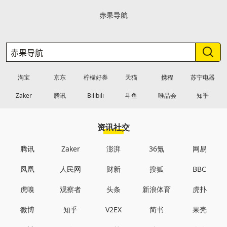
赤果导航
淘宝
京东
柠檬好券
天猫
携程
苏宁电器
Zaker
腾讯
Bilibili
斗鱼
唯品会
知乎
资讯社交
腾讯
Zaker
澎湃
36氪
网易
凤凰
人民网
财新
搜狐
BBC
虎嗅
观察者
头条
新浪体育
虎扑
微博
知乎
V2EX
简书
果壳