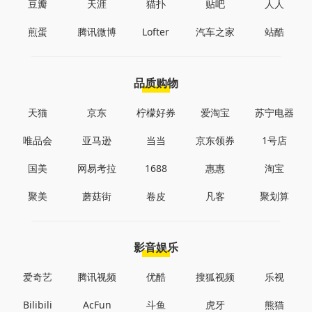
豆瓣
天涯
猫扑
贴吧
人人
煎蛋
腾讯微博
Lofter
汽车之家
站酷
品质购物
天猫
京东
柠檬好券
爱淘宝
苏宁电器
唯品会
亚马逊
当当
京东领券
1号店
国美
网易考拉
1688
惠惠
淘宝
聚美
蘑菇街
卷皮
凡客
聚划算
影音娱乐
爱奇艺
腾讯视频
优酷
搜狐视频
乐视
Bilibili
AcFun
斗鱼
虎牙
熊猫